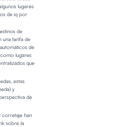
algunos lugares
os de iq por
estinos de
una tarifa de
s automáticos de
n como lugares
entralizados que
edas, estas
neda) y
perspectiva de
 corretaje han
nk sobre la