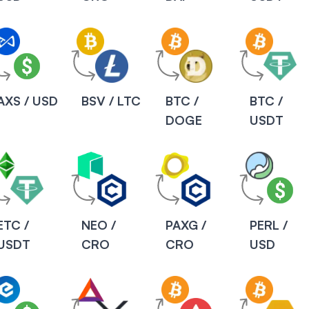
AXS / USD
BSV / LTC
BTC /
BTC /
DOGE
USDT
ETC /
NEO /
PAXG /
PERL /
USDT
CRO
CRO
USD