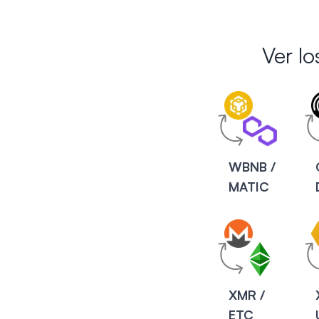
Ver l
WBNB /
MATIC
XMR /
ETC