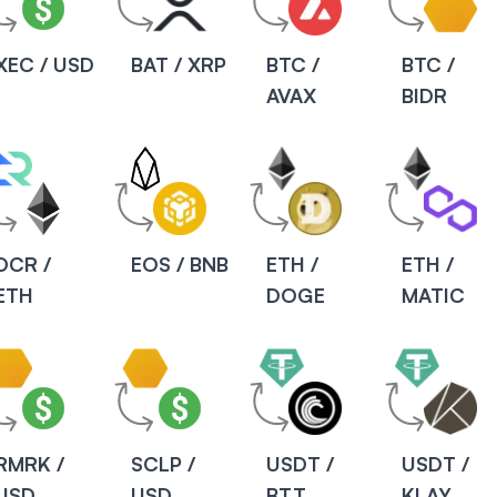
XEC / USD
BAT / XRP
BTC /
BTC /
AVAX
BIDR
DCR /
EOS / BNB
ETH /
ETH /
ETH
DOGE
MATIC
RMRK /
SCLP /
USDT /
USDT /
USD
USD
BTT
KLAY