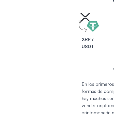
XRP /
USDT
En los primeros
formas de comp
hay muchos serv
vender criptomo
criptomoneda nú