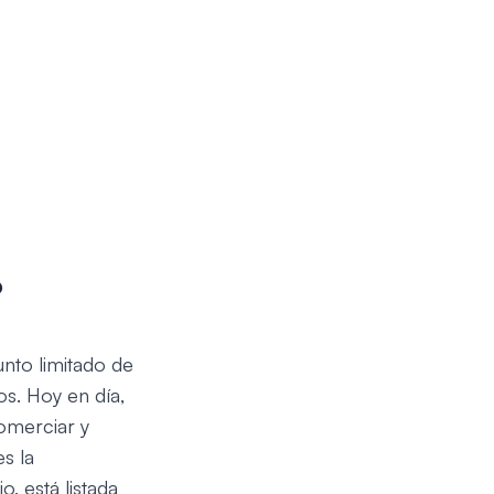
?
unto limitado de
s. Hoy en día,
omerciar y
s la
, está listada