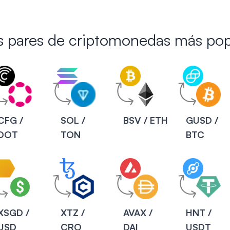
os pares de criptomonedas más pop
CFG /
SOL /
BSV / ETH
GUSD /
DOT
TON
BTC
XSGD /
XTZ /
AVAX /
HNT /
USD
CRO
DAI
USDT