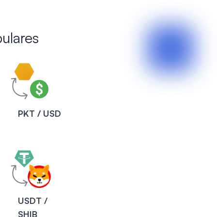
ulares
PKT / USD
USDT /
SHIB