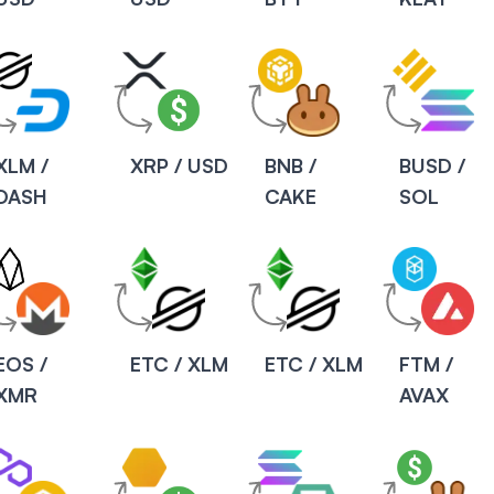
XLM /
XRP / USD
BNB /
BUSD /
DASH
CAKE
SOL
EOS /
ETC / XLM
ETC / XLM
FTM /
XMR
AVAX