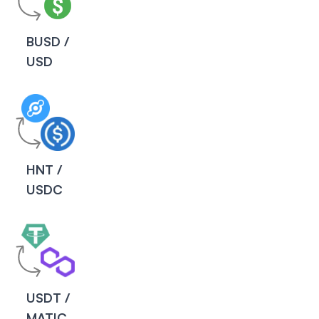
BUSD /
USD
HNT /
USDC
USDT /
MATIC