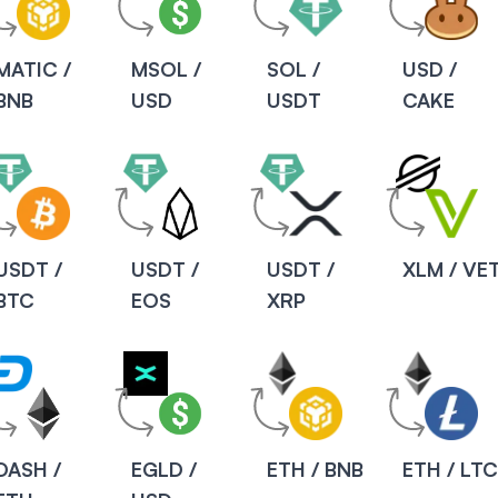
MATIC /
MSOL /
SOL /
USD /
BNB
USD
USDT
CAKE
USDT /
USDT /
USDT /
XLM / VE
BTC
EOS
XRP
DASH /
EGLD /
ETH / BNB
ETH / LT