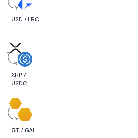
USD / LRC
T
XRP /
USDC
C
GT / GAL