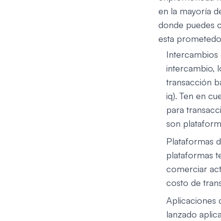
en la mayoría d
donde puedes co
esta prometed
Intercambios 
intercambio, 
transacción b
iq). Ten en c
para transacc
son plataform
Plataformas d
plataformas t
comerciar act
costo de trans
Aplicaciones 
lanzado aplic