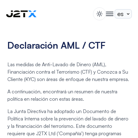
switch theme
togglenav
Apuesta
Blog
Declaración AML / CTF
Ayuda
Acerca de
Las medidas de Anti-Lavado de Dinero (AML),
Abrir Cuenta
Iniciar Sesión
Financiación contra el Terrorismo (CTF) y Conozca a Su
Cliente (KYC) son áreas de enfoque de nuestra empresa.
A continuación, encontrará un resumen de nuestra
política en relación con estas áreas.
La Junta Directiva ha adoptado un Documento de
Política Interna sobre la prevención del lavado de dinero
y la financiación del terrorismo. Este documento
requiere que J2TX Ltd ('Compañía') tenga programas