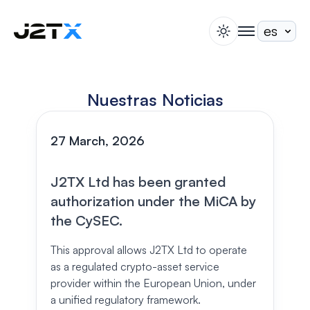
switch theme
togglenav
Apuesta
Blog
Nuestras Noticias
Ayuda
Acerca de
27 March, 2026
Abrir Cuenta
Iniciar Sesión
J2TX Ltd has been granted
authorization under the MiCA by
the CySEC.
This approval allows J2TX Ltd to operate
as a regulated crypto-asset service
provider within the European Union, under
a unified regulatory framework.