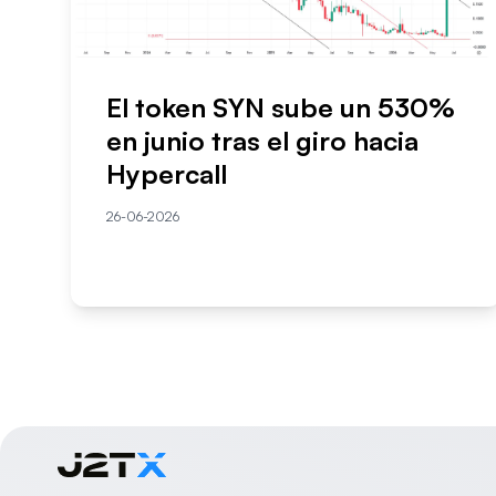
El token SYN sube un 530%
en junio tras el giro hacia
Hypercall
26-06-2026