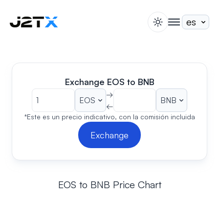
switch theme
togglenav
Apuesta
Blog
Ayuda
Exchange EOS to BNB
Acerca de
→
←
Abrir Cuenta
Iniciar Sesión
*Este es un precio indicativo, con la comisión incluida
Exchange
EOS to BNB Price Chart