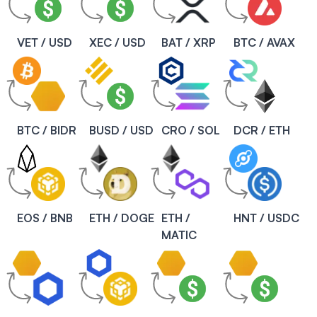
VET / USD
XEC / USD
BAT / XRP
BTC / AVAX
BTC / BIDR
BUSD / USD
CRO / SOL
DCR / ETH
EOS / BNB
ETH / DOGE
ETH /
HNT / USDC
MATIC