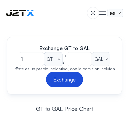
switch theme
togglenav
Apuesta
Blog
Ayuda
Exchange GT to GAL
Acerca de
→
←
Abrir Cuenta
Iniciar Sesión
*Este es un precio indicativo, con la comisión incluida
Exchange
GT to GAL Price Chart