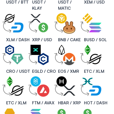
USDT / BTT
USDT /
USDT /
XEM / USD
KLAY
MATIC
XLM / DASH
XRP / USD
BNB / CAKE
BUSD / SOL
CRO / USDT
EGLD / CRO
EOS / XMR
ETC / XLM
ETC / XLM
FTM / AVAX
HBAR / XRP
HOT / DASH