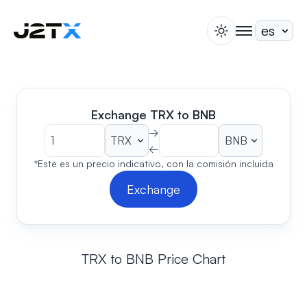
switch theme
togglenav
Apuesta
Blog
Ayuda
Exchange TRX to BNB
Acerca de
→
←
Abrir Cuenta
Iniciar Sesión
*Este es un precio indicativo, con la comisión incluida
Exchange
TRX to BNB Price Chart