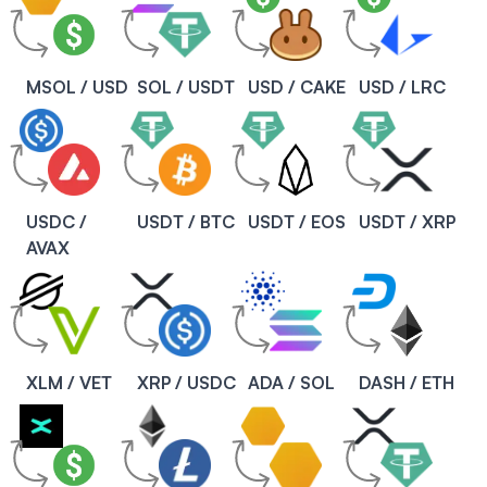
MSOL / USD
SOL / USDT
USD / CAKE
USD / LRC
USDC /
USDT / BTC
USDT / EOS
USDT / XRP
AVAX
XLM / VET
XRP / USDC
ADA / SOL
DASH / ETH