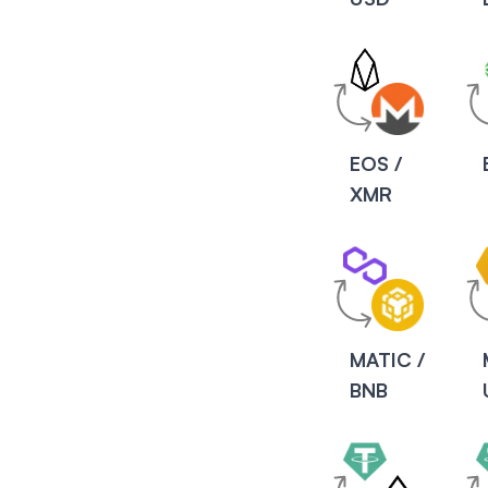
EOS /
XMR
MATIC /
BNB