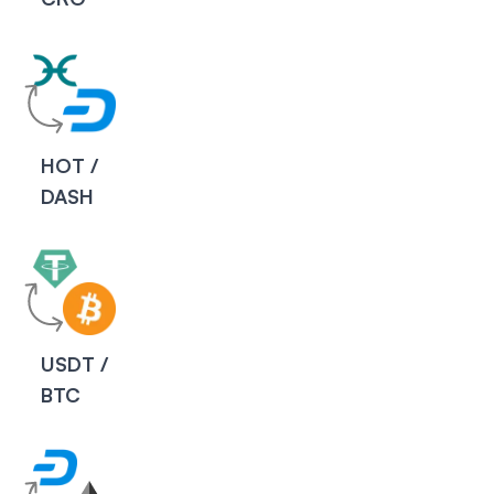
HOT /
DASH
USDT /
BTC