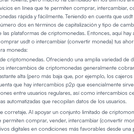
icios en línea que te permiten comprar, intercambiar, c
nedas rápida y fácilmente. Teniendo en cuenta que usdt 
mero dos en términos de capitalización y tipo de cambio
e las plataformas de criptomonedas. Entonces, aquí hay 
mprar usdt o intercambiar (convertir moneda) tus ahor
ora moneda:
de criptomonedas. Ofreciendo una amplia variedad de d
los intercambios de criptomonedas generalmente cobran 
astante alta (pero más baja que, por ejemplo, los cajero
cuenta que hay intercambios p2p que esencialmente sirv
iones entre usuarios regulares, así como intercambios c
as automatizadas que recopilan datos de los usuarios.
e corretaje. Al apoyar un conjunto limitado de criptomon
e permiten comprar, vender, intercambiar (convertir mo
ivos digitales en condiciones más favorables desde una 