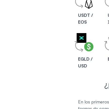
USDT /
EOS
EGLD /
USD
¿
En los primeros
formas de comp