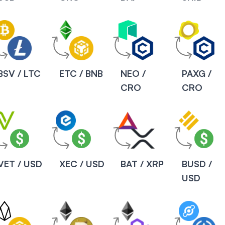
BSV / LTC
ETC / BNB
NEO /
PAXG /
CRO
CRO
VET / USD
XEC / USD
BAT / XRP
BUSD /
USD