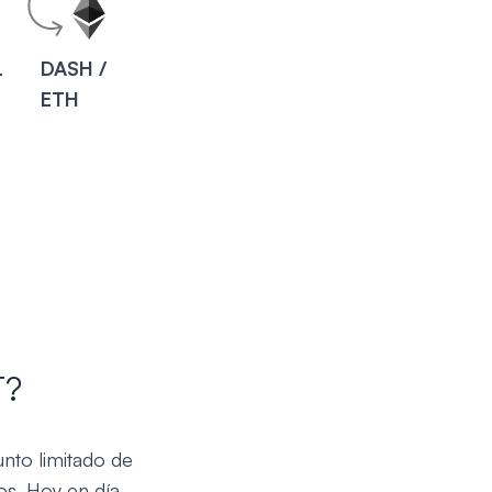
L
DASH /
ETH
T?
unto limitado de
s. Hoy en día,