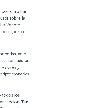
 corretaje han
usdt sobre la
al o Venmo
edas (pero el
omonedas, solo
las. Lanzada en
 Valores y
e criptomonedas
e todos los
ransacción. Ten