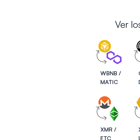
Ver l
WBNB /
MATIC
XMR /
ETC