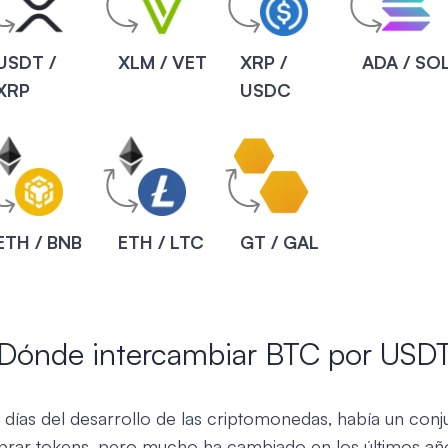
USDT /
XLM / VET
XRP /
ADA / SO
XRP
USDC
ETH / BNB
ETH / LTC
GT / GAL
Dónde intercambiar BTC por USD
 días del desarrollo de las criptomonedas, había un conj
rar tokens, pero mucho ha cambiado en los últimos año