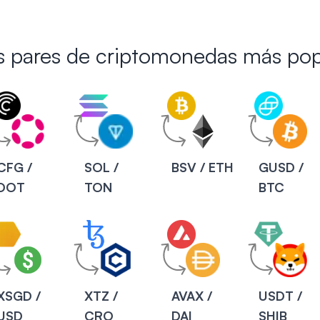
os pares de criptomonedas más pop
CFG /
SOL /
BSV / ETH
GUSD /
DOT
TON
BTC
XSGD /
XTZ /
AVAX /
USDT /
USD
CRO
DAI
SHIB