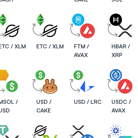
ETC / XLM
ETC / XLM
FTM /
HBAR /
AVAX
XRP
MSOL /
USD /
USD / LRC
USDC /
USD
CAKE
AVAX