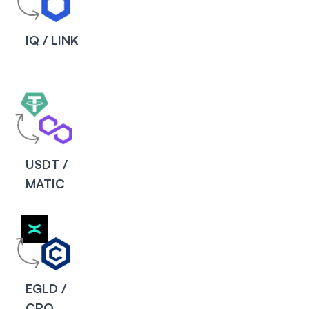
IQ / LINK
USDT /
MATIC
EGLD /
CRO