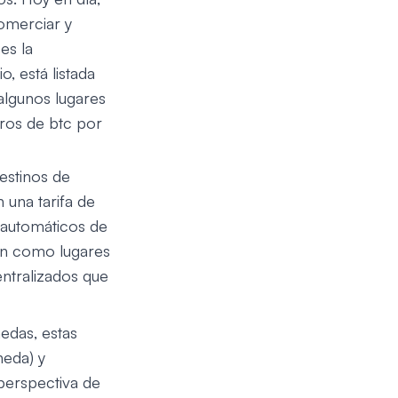
omerciar y
es la
, está listada
algunos lugares
ros de btc por
estinos de
una tarifa de
s automáticos de
en como lugares
entralizados que
edas, estas
neda) y
perspectiva de