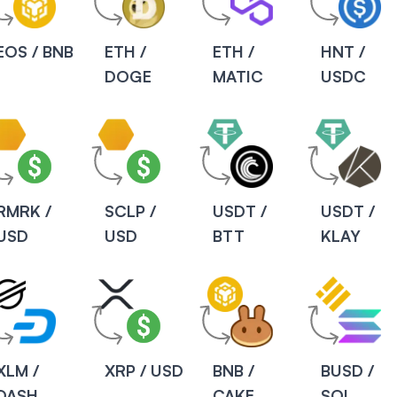
EOS / BNB
ETH /
ETH /
HNT /
DOGE
MATIC
USDC
RMRK /
SCLP /
USDT /
USDT /
USD
USD
BTT
KLAY
XLM /
XRP / USD
BNB /
BUSD /
DASH
CAKE
SOL