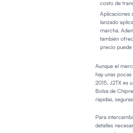
costo de trans
Aplicaciones 
lanzado aplic
marcha. Adem
también ofrec
precio puede s
Aunque el merca
hay unas pocas 
2015,
J2TX
es u
Bolsa de Chipr
rápidas, seguras
Para intercambia
detalles necesar