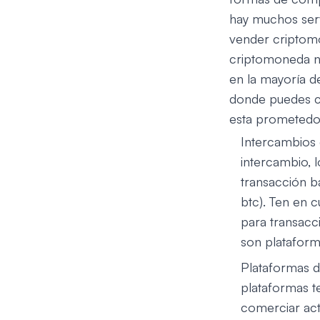
hay muchos serv
vender criptomo
criptomoneda nú
en la mayoría d
donde puedes co
esta prometed
Intercambios 
intercambio, 
transacción b
btc). Ten en 
para transacc
son plataform
Plataformas d
plataformas t
comerciar act