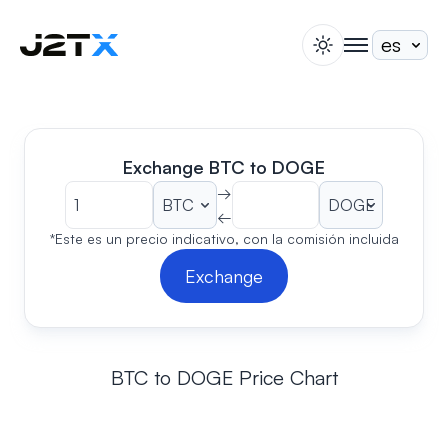
switch theme
togglenav
Apuesta
Blog
Ayuda
Exchange BTC to DOGE
Acerca de
→
←
Abrir Cuenta
Iniciar Sesión
*Este es un precio indicativo, con la comisión incluida
Exchange
BTC to DOGE Price Chart