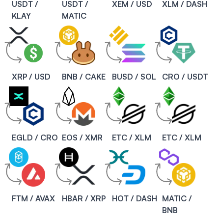
USDT /
USDT /
XEM / USD
XLM / DASH
KLAY
MATIC
XRP / USD
BNB / CAKE
BUSD / SOL
CRO / USDT
EGLD / CRO
EOS / XMR
ETC / XLM
ETC / XLM
FTM / AVAX
HBAR / XRP
HOT / DASH
MATIC /
BNB