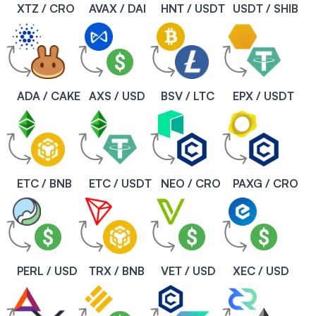
XTZ / CRO
AVAX / DAI
HNT / USDT
USDT / SHIB
ADA / CAKE
AXS / USD
BSV / LTC
EPX / USDT
ETC / BNB
ETC / USDT
NEO / CRO
PAXG / CRO
PERL / USD
TRX / BNB
VET / USD
XEC / USD