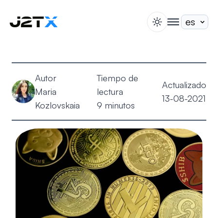
switch theme
togglenav
Apuesta
Blog
Autor
Tiempo de
Ayuda
Actualizado
Maria
lectura
Acerca de
13-08-2021
Kozlovskaia
9 minutos
Abrir Cuenta
Iniciar Sesión