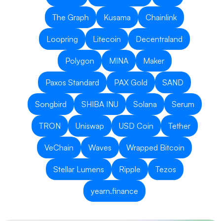
The Graph
Kusama
Chainlink
Loopring
Litecoin
Decentraland
Polygon
MINA
Maker
Paxos Standard
PAX Gold
SAND
Songbird
SHIBA INU
Solana
Serum
TRON
Uniswap
USD Coin
Tether
VeChain
Waves
Wrapped Bitcoin
Stellar Lumens
Ripple
Tezos
yearn.finance