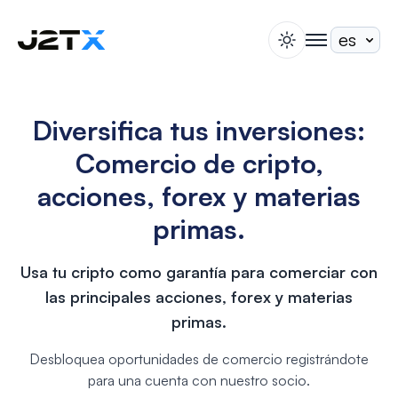
switch theme
togglenav
Apuesta
Blog
Diversifica tus inversiones:
Ayuda
Comercio de cripto,
Acerca de
acciones, forex y materias
Abrir Cuenta
Iniciar Sesión
primas.
Usa tu cripto como garantía para comerciar con
las principales acciones, forex y materias
primas.
Desbloquea oportunidades de comercio registrándote
para una cuenta con nuestro socio.