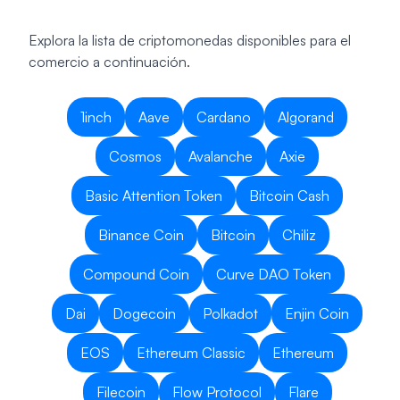
Explora la lista de criptomonedas disponibles para el
comercio a continuación.
1inch
Aave
Cardano
Algorand
Cosmos
Avalanche
Axie
Basic Attention Token
Bitcoin Cash
Binance Coin
Bitcoin
Chiliz
Compound Coin
Curve DAO Token
Dai
Dogecoin
Polkadot
Enjin Coin
EOS
Ethereum Classic
Ethereum
Filecoin
Flow Protocol
Flare