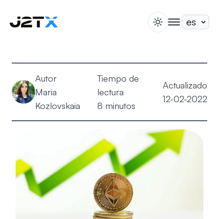
switch theme
togglenav
Apuesta
Blog
Autor
Tiempo de
Ayuda
Actualizado
Maria
lectura
Acerca de
12-02-2022
Kozlovskaia
8 minutos
Abrir Cuenta
Iniciar Sesión