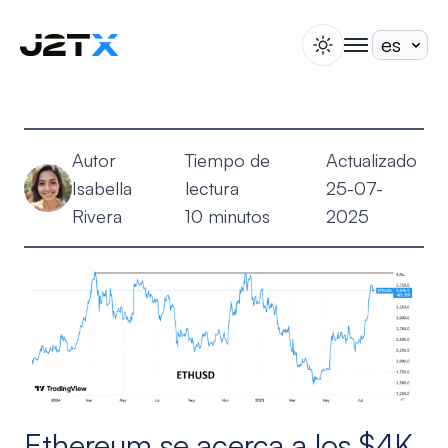
switch theme
togglenav
Apuesta
Blog
Autor
Tiempo de
Actualizado
Ayuda
Isabella
lectura
25-07-
Acerca de
Rivera
10 minutos
2025
Abrir Cuenta
Iniciar Sesión
Ethereum se acerca a los $4K