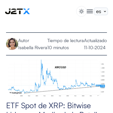
switch theme
togglenav
Apuesta
Blog
Autor
Tiempo de lectura
Actualizado
Ayuda
Isabella Rivera
10 minutos
11-10-2024
Acerca de
Abrir Cuenta
Iniciar Sesión
ETF Spot de XRP: Bitwise