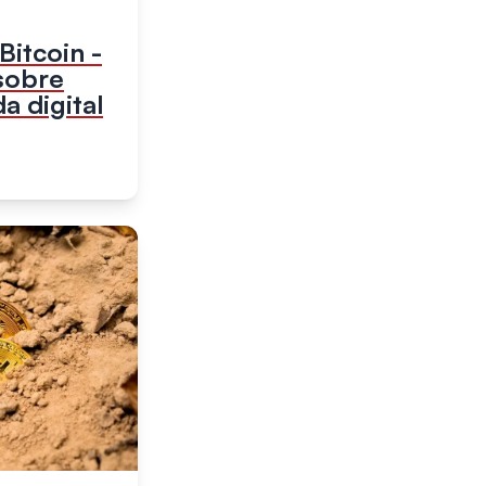
itcoin -
sobre
a digital