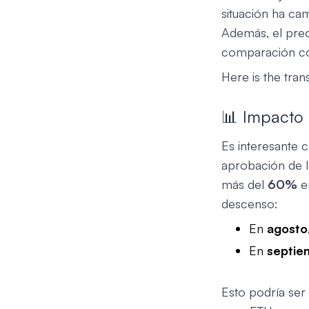
situación ha ca
Además, el pre
comparación co
Here is the tran
📊 Impacto 
Es interesante 
aprobación de 
más del
60%
en
descenso:
En
agosto
En
septie
Esto podría ser