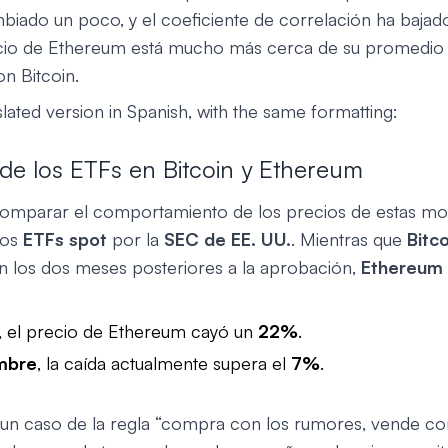
mbiado un poco, y el coeficiente de correlación ha bajad
cio de Ethereum está mucho más cerca de su promedio h
n Bitcoin.
slated version in Spanish, with the same formatting:
de los ETFs en Bitcoin y Ethereum
comparar el comportamiento de los precios de estas mon
los
ETFs spot
por la
SEC de EE. UU.
. Mientras que
Bitco
 los dos meses posteriores a la aprobación,
Ethereum
, el precio de Ethereum cayó un
22%
.
mbre
, la caída actualmente supera el
7%
.
 un caso de la regla “compra con los rumores, vende co