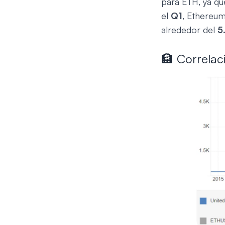
para ETH, ya qu
el
Q1
, Ethereu
alrededor del
5
🏦 Correlac