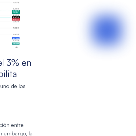
el 3% en
ilita
 uno de los
ción entre
in embargo, la