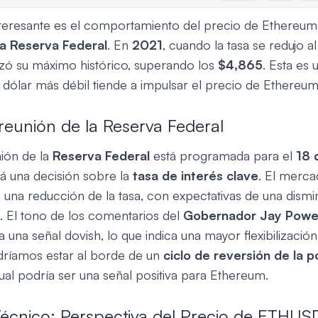
teresante es el comportamiento del precio de Ethereum
la Reserva Federal
. En
2021
, cuando la tasa se redujo a
zó su máximo histórico, superando los
$4,865
. Esta es
n dólar más débil tiende a impulsar el precio de Ethereum
reunión de la Reserva Federal
ión de la
Reserva Federal
está programada para el
18 
á una decisión sobre la
tasa de interés clave
. El merc
o una reducción de la tasa, con expectativas de una dism
. El tono de los comentarios del
Gobernador Jay Powel
 una señal dovish, lo que indica una mayor flexibilización
dríamos estar al borde de un
ciclo de reversión de la po
cual podría ser una señal positiva para Ethereum.
 Técnico: Perspectiva del Precio de ETHUS