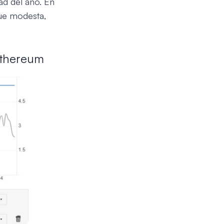
d del año. En
fue modesta,
 Ethereum