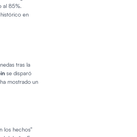
o al 85%.
istórico en
edas tras la
in
se disparó
ha mostrado un
n los hechos”