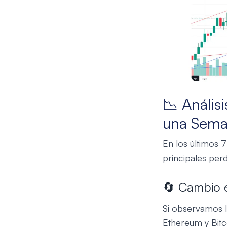
📉 Anális
una Seman
En los últimos 
principales per
🔄 Cambio e
Si observamos l
Ethereum y Bitc