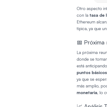
Otro aspecto in
con la
tasa de 
Ethereum alcan
típica, ya que u
📅 Próxima 
La próxima reun
donde se tomar
está anticipand
puntos básicos
ya que se espera
más amplio, po
monetaria
, lo 
📈 Análisis