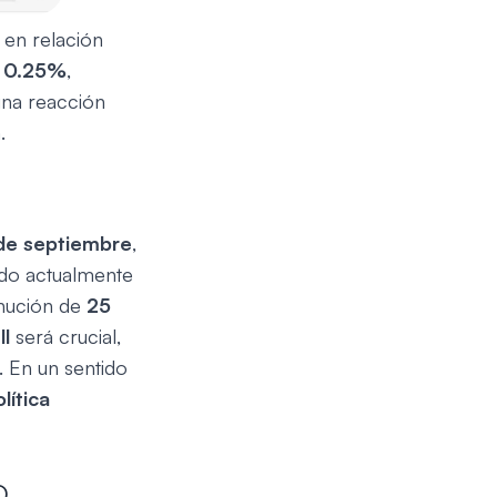
 en relación
l
0.25%
,
 una reacción
.
de septiembre
,
ado actualmente
inución de
25
l
será crucial,
. En un sentido
lítica
D