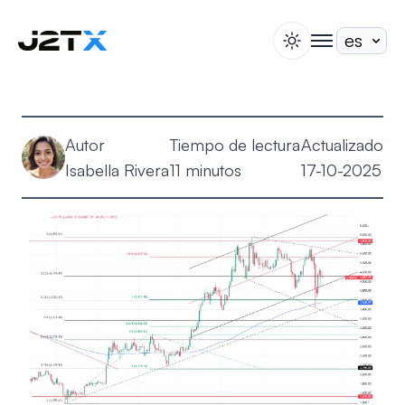
switch theme
togglenav
Apuesta
Blog
Autor
Tiempo de lectura
Actualizado
Ayuda
Isabella Rivera
11 minutos
17-10-2025
Acerca de
Abrir Cuenta
Iniciar Sesión