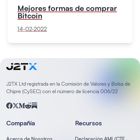
Mejores formas de comprar
Bitcoin
14-02-2022
J2TX Ltd registrada en la Comisión de Valores y Bolsa de
Chipre (CySEC) con el número de licencia 006/22
Facebook
Twitter
Medium
Reddit
Substack
Compañía
Recursos
Acerca de Nosotros
Declaración AML/CTF