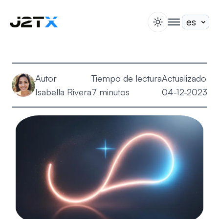
switch theme
togglenav
Apuesta
Blog
Autor
Tiempo de lectura
Actualizado
Ayuda
Isabella Rivera
7 minutos
04-12-2023
Acerca de
Abrir Cuenta
Iniciar Sesión