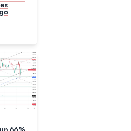
tes
rgo
 un 66%