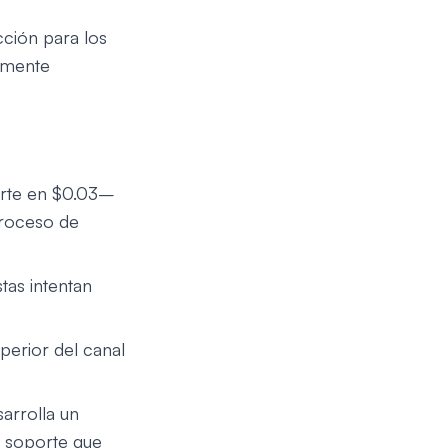
ección para los
amente
orte en $0.03–
etroceso de
tas intentan
perior del canal
sarrolla un
de soporte que