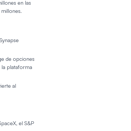
llones en las
 millones.
e Synapse
nge de opciones
 la plataforma
erte al
SpaceX, el S&P