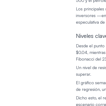
500 y el petról
Los principales 
inversores —en 
especulativa de
Niveles cla
Desde el punto 
$0.04, mientras 
Fibonacci del 2
Un nivel de resi
superar.
El gráfico sema
de regresión, un
Dicho esto, el r
escenario correc