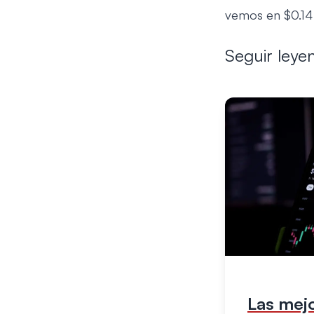
vemos en $0.14
Seguir leye
Las mej