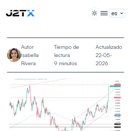
switch theme
togglenav
Apuesta
Blog
Autor
Tiempo de
Actualizado
Ayuda
Isabella
lectura
22-05-
Acerca de
Rivera
9 minutos
2026
Abrir Cuenta
Iniciar Sesión