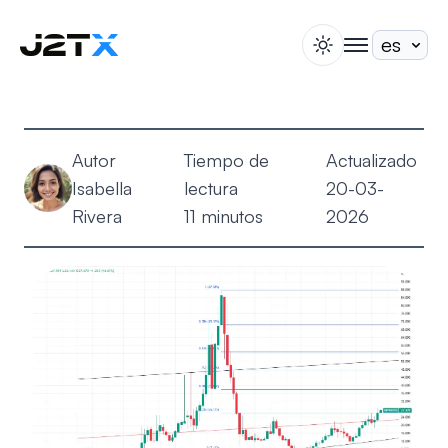
switch theme
togglenav
Apuesta
Blog
Autor
Tiempo de
Actualizado
Ayuda
Isabella
lectura
20-03-
Acerca de
Rivera
11 minutos
2026
Abrir Cuenta
Iniciar Sesión