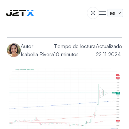
switch theme
togglenav
Apuesta
Blog
Autor
Tiempo de lectura
Actualizado
Ayuda
Isabella Rivera
10 minutos
22-11-2024
Acerca de
Abrir Cuenta
Iniciar Sesión