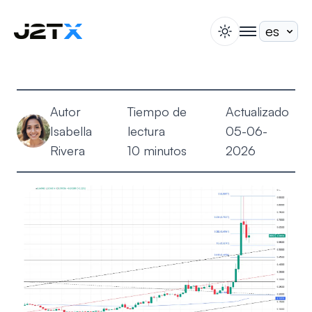
switch theme
togglenav
Apuesta
Blog
Autor
Tiempo de
Actualizado
Ayuda
Isabella
lectura
05-06-
Acerca de
Rivera
10 minutos
2026
Abrir Cuenta
Iniciar Sesión