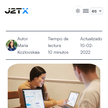
switch theme
togglenav
Apuesta
Blog
Autor
Tiempo de
Actualizado
Ayuda
Maria
lectura
10-02-
Acerca de
Kozlovskaia
10 minutos
2022
Abrir Cuenta
Iniciar Sesión