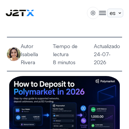
switch theme
togglenav
Apuesta
Blog
Autor
Tiempo de
Actualizado
Ayuda
Isabella
lectura
24-07-
Acerca de
Rivera
8 minutos
2026
Abrir Cuenta
Iniciar Sesión