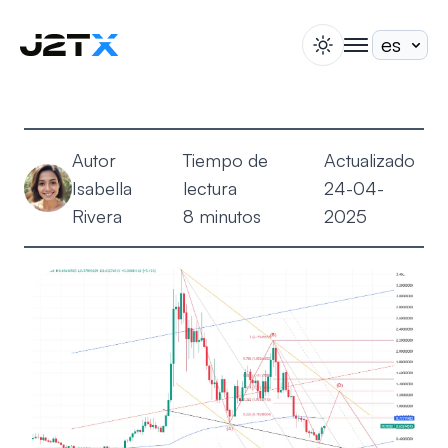
switch theme
togglenav
Apuesta
Blog
Autor
Tiempo de
Actualizado
Ayuda
Isabella
lectura
24-04-
Acerca de
Rivera
8 minutos
2025
Abrir Cuenta
Iniciar Sesión