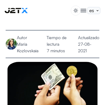
switch theme
togglenav
Apuesta
Blog
Autor
Tiempo de
Actualizado
Ayuda
Maria
lectura
27-08-
Acerca de
Kozlovskaia
7 minutos
2021
Abrir Cuenta
Iniciar Sesión