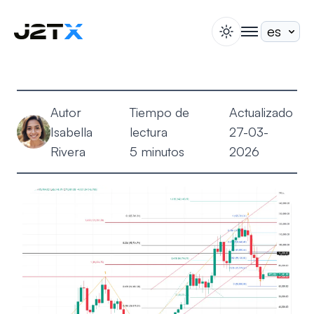
switch theme
togglenav
Apuesta
Blog
Autor
Tiempo de
Actualizado
Ayuda
Isabella
lectura
27-03-
Acerca de
Rivera
5 minutos
2026
Abrir Cuenta
Iniciar Sesión